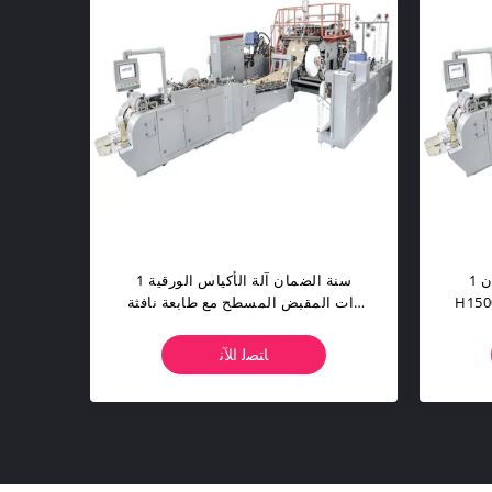
1 سنة الضمان L3000 * W1000 *
1 سنة الضمان آلة الأكياس الورقية
ذات المقبض المسطح مع طابعة نافثة
للحبر
ﺎﺘﺼﻟ ﺍﻶﻧ