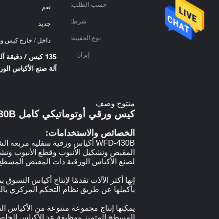
حسب الطلب:
نعم
شرط:
جديد
نوع الحقيبة:
داخل / خارج كيس 
إبراز:
135 كيس / دقيقة آلة تصنيع الأكياس الورقية ذات المقبض المسطح
آلة صنع الأكياس الورقية 200 مم بمق
منتوج وصف
كيس ورقي أوتوماتيكي كامل WFD-430B مع ماكينة صنع مقبض مسطح داخلي / خارجي
الخصائص والاستخدامات:
WFD-430B أكياس ورقية سفلية مر
المقبض وتشكيل الأنبوب وقطع الأنبوب وتشكيل
لصنع الأكياس الورقية ذات المقبض المسطح 
إنها أكثر الآلات تقدمًا لإنتاج أكياس التس
بأكملها عن طريق نظام التحكم المركزي با
يمكنها إنتاج مجموعة متنوعة من الأكياس ا
المسطح المتميز ووظيفة عد الأكياس الخاصة 