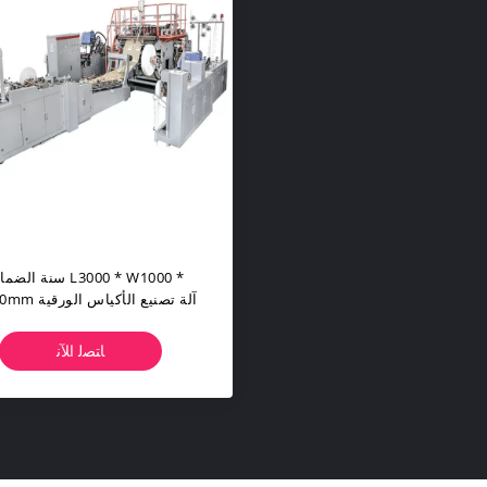
H1500mm آلة تصنيع الأكياس الورقية
ﺎﺘﺼﻟ ﺍﻶﻧ