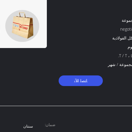
negoti
كل الفولاذية
T / T ، 
ﺎﺘﺼﻟ ﺍﻶﻧ
ضمان:
سنتان