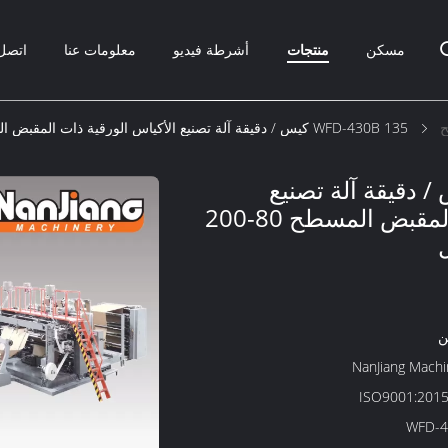
مسكن
منتجات
أشرطة فيديو
معلومات عنا
اتصل 
ح
WFD-430B 135 كيس / دقيقة آلة تصنيع الأكياس الورقية ذات المقبض المسطح 80-200 مم لفافة مربعة الشكل
WFD-4 كيس / دقيقة آلة تصنيع
الأكياس الورقية ذات المقبض المسطح 80-200
ن
NanJiang Machi
ISO9001:2015
WFD-4