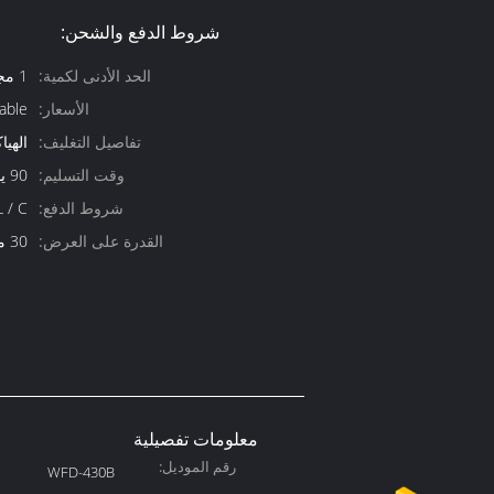
شروط الدفع والشحن:
الحد الأدنى لكمية:
1 مجموعة
الأسعار:
able
تفاصيل التغليف:
الهيا
وقت التسليم:
90 يوم
شروط الدفع:
L / C.
القدرة على العرض:
30 مجموعة / شهر
معلومات تفصيلية
رقم الموديل:
WFD-430B