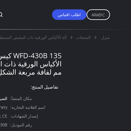
اطلب اقتباس
ARABIC
منزل
المنتجات
آلة الأكياس الورقية ذات المقبض المسط
30B 135
مم لفافة مربعة الشكل
تفاصيل المنتج:
مكان المنشأ:
الصي
اسم العلامة التجارية:
nery
إصدار الشهادات:
; CE
رقم الموديل:
30B