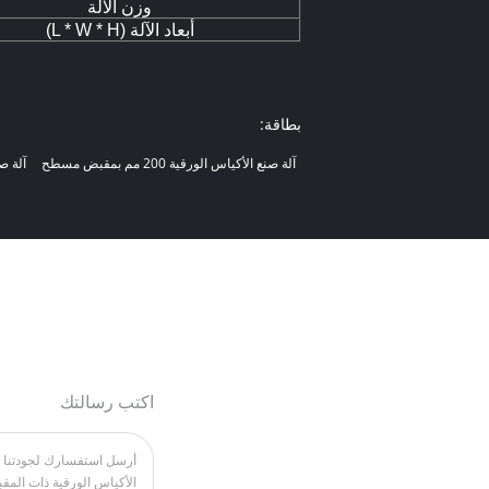
وزن الآلة
أبعاد الآلة (L * W * H)
بطاقة:
آلة صنع الأكياس الورقية 200 مم بمقبض مسطح
آلة صنع ا
اكتب رسالتك