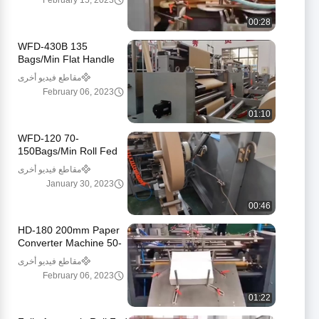
February 15, 2023
مللي متر
00:28
WFD-430B 135
Bags/Min Flat Handle
Paper Bag Machine 80-
مقاطع فيديو أخرى
200mm Roll Fed
February 06, 2023
Square Bottom
01:10
WFD-120 70-
150Bags/Min Roll Fed
Food Paper Bag Making
مقاطع فيديو أخرى
Machine Twisted
January 30, 2023
Handle Fully Automatic
00:46
HD-180 200mm Paper
Converter Machine 50-
90pcs/Min Sheet Fed
مقاطع فيديو أخرى
Square Bottom Paper
February 06, 2023
Bag Machine
01:22