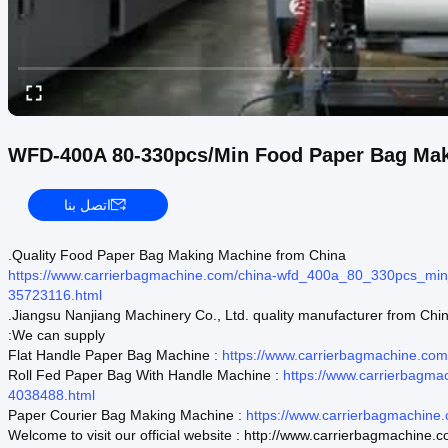
WFD-400A 80-330pcs/Min Food Paper Bag Ma
اتصل بنا
Quality Food Paper Bag Making Machine from China.
https://www.carrierbagmachine.com/china-wfd_400a_80_330pcs_
35723116.html
Jiangsu Nanjiang Machinery Co., Ltd. quality manufacturer from Chin
We can supply:
Flat Handle Paper Bag Machine :
https://www.carrierbagmachine.co
Roll Fed Paper Bag With Handle Machine :
https://www.carrierbagma
4038488.html
Paper Courier Bag Making Machine :
https://www.carrierbagmachin
Welcome to visit our official website : http://www.carrierbagmachine.