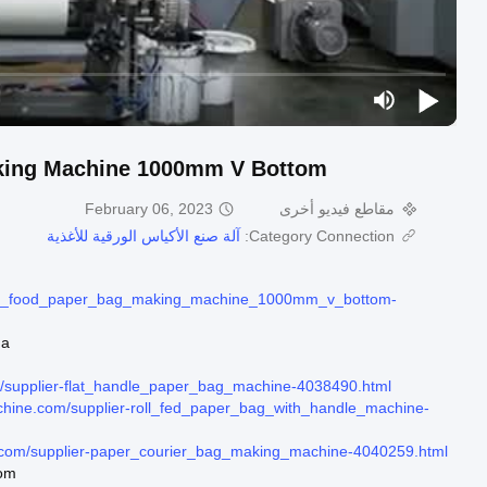
king Machine 1000mm V Bottom
مقاطع فيديو أخرى
February 06, 2023
Category Connection:
آلة صنع الأكياس الورقية للأغذية
min_food_paper_bag_making_machine_1000mm_v_bottom-
a.
m/supplier-flat_handle_paper_bag_machine-4038490.html
chine.com/supplier-roll_fed_paper_bag_with_handle_machine-
e.com/supplier-paper_courier_bag_making_machine-4040259.html
com