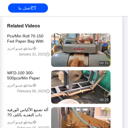
اتصل بنا
Related Videos
70-150 Pcs/Min Roll
Fed Paper Bag With
Handle Machine
مقاطع فيديو أخرى
Automatic WFD-330
January 31, 2023
00:33
WFD-100 300-
500pcs/Min Paper
Handle Making Machine
مقاطع فيديو أخرى
3-5mm High Speed
February 06, 2023
00:25
آلة تصنيع الأكياس الورقية
ذات التغذية باللف 70
قطعة / دقيقة ، آلة صنع
مقاطع فيديو أخرى
الأكياس البريدية 80-250