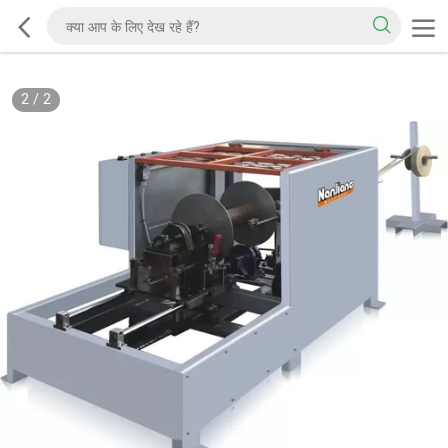
2
/
2