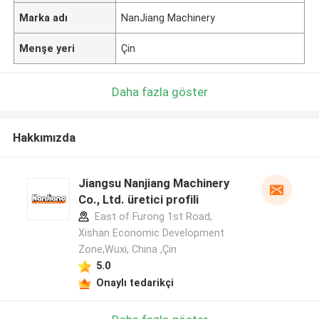
Marka adı
NanJiang Machinery
Menşe yeri
Çin
Daha fazla göster
Hakkımızda
Jiangsu Nanjiang Machinery
Co., Ltd. üretici profili
East of Furong 1st Road,
Xishan Economic Development
Zone,Wuxi, China ,Çin
5.0
Onaylı tedarikçi