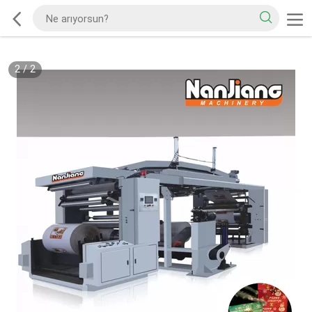
2
/
2