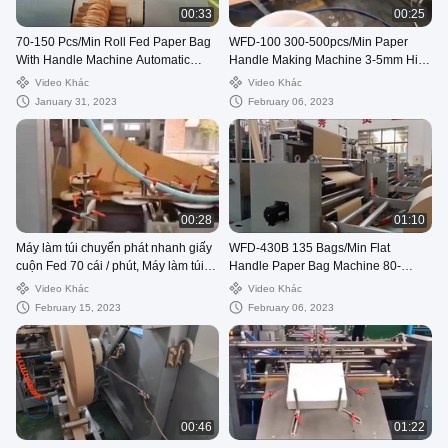
00:33
00:25
70-150 Pcs/Min Roll Fed Paper Bag
WFD-100 300-500pcs/Min Paper
With Handle Machine Automatic
Handle Making Machine 3-5mm High
WFD-330
Speed
Video Khác
Video Khác
January 31, 2023
February 06, 2023
00:28
01:10
Máy làm túi chuyển phát nhanh giấy
WFD-430B 135 Bags/Min Flat
cuộn Fed 70 cái / phút, Máy làm túi
Handle Paper Bag Machine 80-
gửi thư 80-250mm
200mm Roll Fed Square Bottom
Video Khác
Video Khác
February 15, 2023
February 06, 2023
00:46
01:22