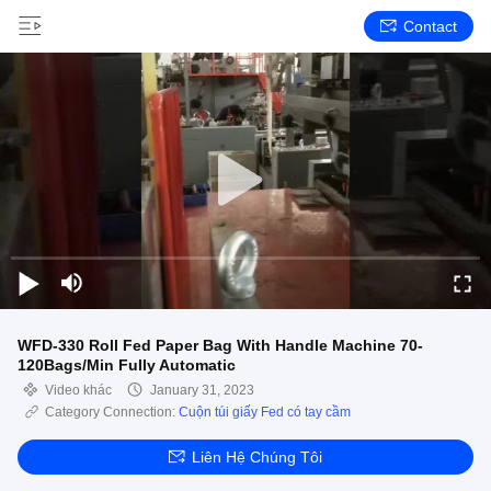
Contact
WFD-330 Roll Fed Paper Bag With Handle Machine 70-
120Bags/Min Fully Automatic
Video khác
January 31, 2023
Category Connection:
Cuộn túi giấy Fed có tay cầm
Liên Hệ Chúng Tôi