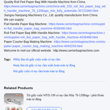
Quality Roll Fed Paper Bag With Handle Machine from China.
https://www.carrierbagmachine.com/china-wfd_330_roll_fed_paper_bag_wit
h_handle_machine_70_120bags_min_fully_automatic-35723360.html
Jiangsu Nanjiang Machinery Co., Ltd. quality manufacturer from China.
We can supply:
Flat Handle Paper Bag Machine :
https://www.carrierbagmachine.com/suppli
er-flat_handle_paper_bag_machine-4038490.html
Roll Fed Paper Bag With Handle Machine :
https://www.carrierbagmachine.c
om/supplier-roll_fed_paper_bag_with_handle_machine-4038488.html
Paper Courier Bag Making Machine :
https://www.carrierbagmachine.com/su
pplier-paper_courier_bag_making_machine-4040259.html
Welcome to visit our official website : http://www.carrierbagmachine.com
Tags:
#
Máy làm túi giấy cuộn xoắn có tay cầm
#
máy làm túi giấy có tay cầm xoắn hoàn toàn tự động
#
túi giấy cuộn có tay cầm hoàn toàn tự động
Related Products
Túi giấy cuộn WFD-330 có tay cầm Máy 70-120Bags / phút Hoàn
toàn tự động