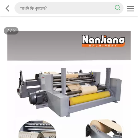
2
/
2