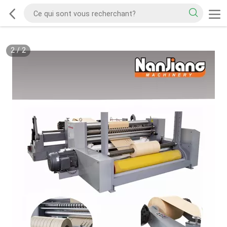
2
/
2