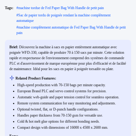
Tags:
#
machine tordue de Fed Paper Bag With Handle de petit pain
#
Sac de papier tordu de poignée rendant la machine complètement
automatique
#
machine complètement automatique de Fed Paper Bag With Handle de petit
pain
Brief:
Découvrez la machine à sacs en papier entièrement automatique avec
poignée WFD-330, capable de produire 70 à 150 sacs par minute. Cette solution
rapide et respectueuse de l'environnement comprend des systèmes de commande
PLC et d'asservissement de marque européenne pour plus d'efficacité et de facilité
de maintenance. Idéal pour les sacs en papier à poignée torsadée ou plate.
Related Product Features:
High-speed production with 70-150 bags per minute capacity.
European Brand PLC and servo control systems for precision.
Automatic web-guide and paper tension control for seamless operation.
Remote system communication for easy monitoring and adjustments.
Optional twisted, flat, or D-punch handle configurations.
Handles paper thickness from 70-150 gsm for versatile use.
Cold & hot melt glue options for different bonding needs.
Compact design with dimensions of 16000 x 4500 x 2600 mm.