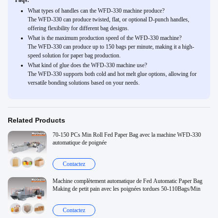
Faqs:
What types of handles can the WFD-330 machine produce?
The WFD-330 can produce twisted, flat, or optional D-punch handles,
offering flexibility for different bag designs.
What is the maximum production speed of the WFD-330 machine?
The WFD-330 can produce up to 150 bags per minute, making it a high-
speed solution for paper bag production.
What kind of glue does the WFD-330 machine use?
The WFD-330 supports both cold and hot melt glue options, allowing for
versatile bonding solutions based on your needs.
Related Products
70-150 PCs Min Roll Fed Paper Bag avec la machine WFD-330
automatique de poignée
Contactez
Machine complètement automatique de Fed Automatic Paper Bag
Making de petit pain avec les poignées tordues 50-110Bags/Min
Contactez