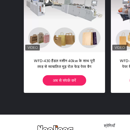
ग हैंडल मशीन के
हैंडल मशीन के साथ WFD-550 रोल फेड
ट पूरी तरह से
पेपर बैग 70-130 पीसी / मिनट पूरी तरह से
स्वचालित
करें
अब से संपर्क करें
श्रेणियाँ