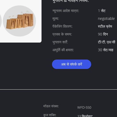
भुगतान & नौवहन नियमों:
न्यूनतम आदेश मात्रा:
1 सेट
मूल्य:
negotiable
पैकेजिंग विवरण:
स्टील फ्रेम
प्रसव के समय:
90 दिन
भुगतान शर्तें:
टी/टी, एल/सी
आपूर्ति की क्षमता:
30 सेट/माह
अब से संपर्क करें
मॉडल संख्या:
WFD-550
कुल शक्ति:
33 किलोवाट