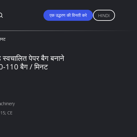
एक उद्धरण की विनती करे
HINDI
मिनट
 स्वचालित पेपर बैग बनाने
50-110 बैग / मिनट
achinery
15; CE