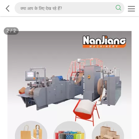
2
/
2