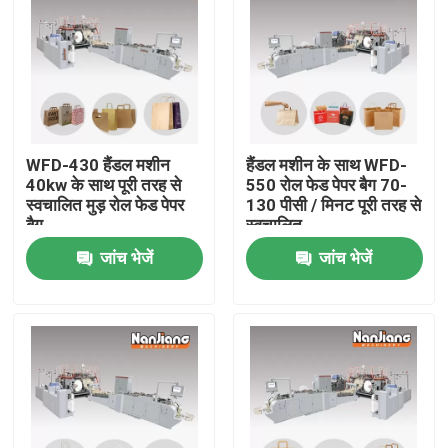
हमारे बारे में
संपर्क करें
WFD-430 हैंडल मशीन
हैंडल मशीन के साथ WFD-
समाचार
40kw के साथ पूरी तरह से
550 रोल फेड पेपर बैग 70-
स्वचालित मुड़ रोल फेड पेपर
130 पीसी / मिनट पूरी तरह से
बैग
स्वचालित
मामलों
जांच भेजें
जांच भेजें
एक उद्धरण की विनती करे
फ्लैट हैंडल पेपर बैग मशीन
हैंडल मशीन के साथ रोल फेड पेपर बैग