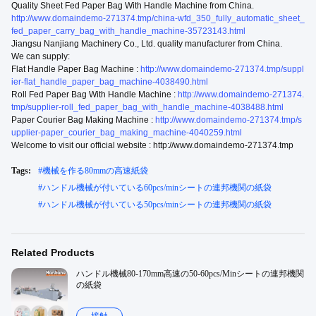
Quality Sheet Fed Paper Bag With Handle Machine from China.
http://www.domaindemo-271374.tmp/china-wfd_350_fully_automatic_sheet_
fed_paper_carry_bag_with_handle_machine-35723143.html
Jiangsu Nanjiang Machinery Co., Ltd. quality manufacturer from China.
We can supply:
Flat Handle Paper Bag Machine :
http://www.domaindemo-271374.tmp/suppl
ier-flat_handle_paper_bag_machine-4038490.html
Roll Fed Paper Bag With Handle Machine :
http://www.domaindemo-271374.
tmp/supplier-roll_fed_paper_bag_with_handle_machine-4038488.html
Paper Courier Bag Making Machine :
http://www.domaindemo-271374.tmp/s
upplier-paper_courier_bag_making_machine-4040259.html
Welcome to visit our official website : http://www.domaindemo-271374.tmp
Tags:
#
機械を作る80mmの高速紙袋
#
ハンドル機械が付いている60pcs/minシートの連邦機関の紙袋
#
ハンドル機械が付いている50pcs/minシートの連邦機関の紙袋
Related Products
ハンドル機械80-170mm高速の50-60pcs/Minシートの連邦機関
の紙袋