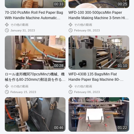
00:33
00:25
70-150 Pcs/Min Roll Fed Paper Bag
WFD-100 300-500pcs/Min Paper
With Handle Machine Automatic
Handle Making Machine 3-5mm High
WFD-330
Speed
その他の動画
その他の動画
January 31, 2023
February 06, 2023
00:28
01:10
ロール連邦機関70pcs/Minの機械、機
WFD-430B 135 Bags/Min Flat
械を作る80-250mmの郵送袋を作るペ
Handle Paper Bag Machine 80-
ーパー急使袋
200mm Roll Fed Square Bottom
その他の動画
その他の動画
February 15, 2023
February 06, 2023
00:46
01:22