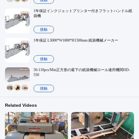
接触
1年保証インクジェットプリンター付きフラットハンドル紙
袋機
接触
1年保証 L3000*W1000*H1500mm 紙袋機械メーカー
接触
50-110pcs/Min正方形の最下の紙袋機械ロール連邦機関HD-
550
接触
Related Videos