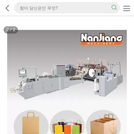
2
/
2