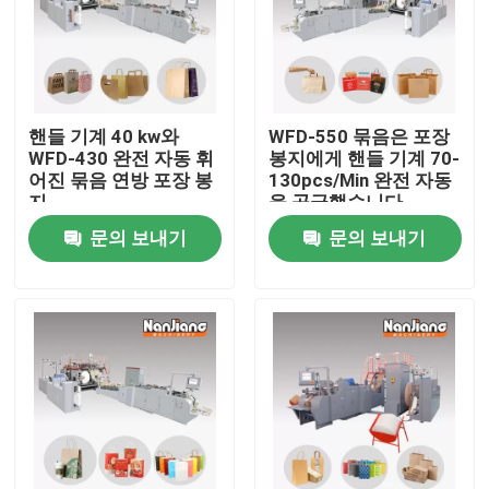
회사 소개
문의하기
핸들 기계 40 kw와
WFD-550 묶음은 포장
WFD-430 완전 자동 휘
봉지에게 핸들 기계 70-
어진 묶음 연방 포장 봉
130pcs/Min 완전 자동
소식
지
을 공급했습니다
문의 보내기
문의 보내기
케이스
조회를 요청하다
평평한 핸들 종이 백 기계
핸들 기계와 묶음 연방 포장 봉지