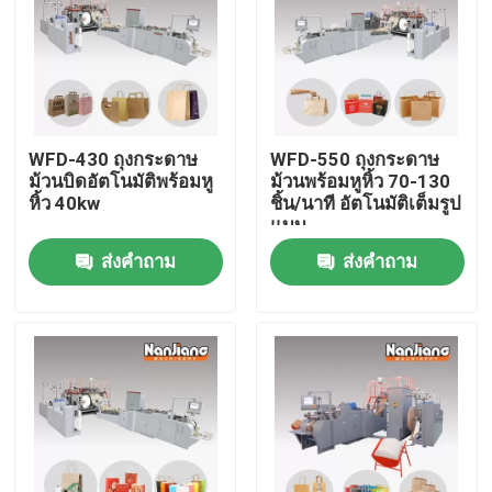
เกี่ยวกับเรา
ติดต่อเรา
WFD-430 ถุงกระดาษ
WFD-550 ถุงกระดาษ
ม้วนบิดอัตโนมัติพร้อมหู
ม้วนพร้อมหูหิ้ว 70-130
ข่าว
หิ้ว 40kw
ชิ้น/นาที อัตโนมัติเต็มรูป
แบบ
ส่งคำถาม
ส่งคำถาม
คดี
ขอใบเสนอราคา
เครื่องผลิตถุงกระดาษหูหิ้วแบน
ถุงกระดาษม้วนพร้อมหูหิ้ว