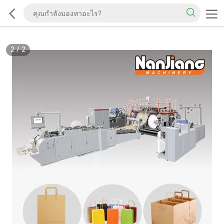
2
/
2