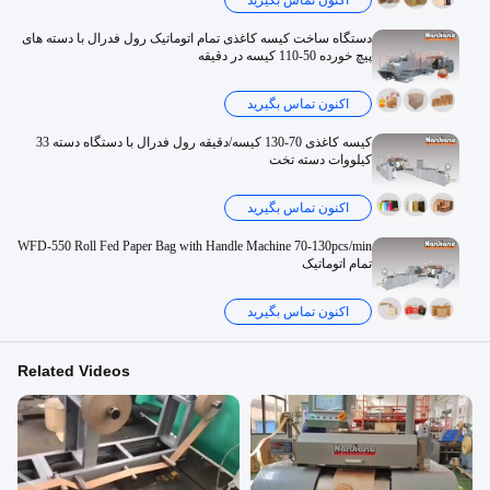
اکنون تماس بگیرید
دستگاه ساخت کیسه کاغذی تمام اتوماتیک رول فدرال با دسته های
پیچ خورده 50-110 کیسه در دقیقه
اکنون تماس بگیرید
کیسه کاغذی 70-130 کیسه/دقیقه رول فدرال با دستگاه دسته 33
کیلووات دسته تخت
اکنون تماس بگیرید
WFD-550 Roll Fed Paper Bag with Handle Machine 70-130pcs/min
تمام اتوماتیک
اکنون تماس بگیرید
Related Videos