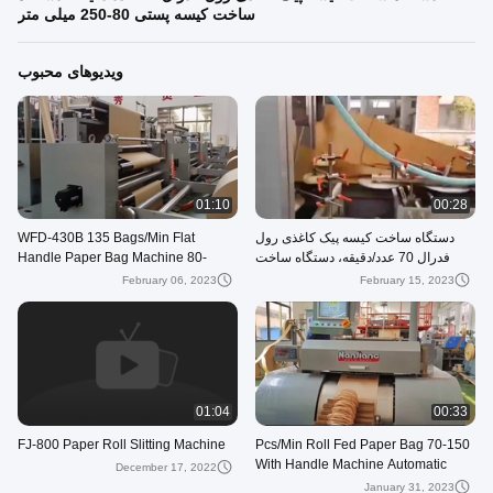
ساخت کیسه پستی 80-250 میلی متر
ویدیوهای محبوب
01:10
00:28
دستگاه ساخت کیسه پیک کاغذی رول
WFD-430B 135 Bags/Min Flat
فدرال 70 عدد/دقیقه، دستگاه ساخت
Handle Paper Bag Machine 80-
کیسه پستی 80-250 میلی متر
200mm Roll Fed Square Bottom
February 06, 2023
February 15, 2023
01:04
00:33
FJ-800 Paper Roll Slitting Machine
70-150 Pcs/Min Roll Fed Paper Bag
With Handle Machine Automatic
December 17, 2022
WFD-330
January 31, 2023