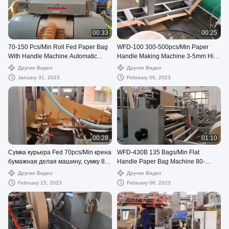
00:33
00:25
70-150 Pcs/Min Roll Fed Paper Bag
WFD-100 300-500pcs/Min Paper
With Handle Machine Automatic
Handle Making Machine 3-5mm High
WFD-330
Speed
Другие Видео
Другие Видео
January 31, 2023
February 06, 2023
00:28
01:10
Сумка курьера Fed 70pcs/Min крена
WFD-430B 135 Bags/Min Flat
бумажная делая машину, сумку 80-
Handle Paper Bag Machine 80-
250mm пересылая делая машину
200mm Roll Fed Square Bottom
Другие Видео
Другие Видео
February 15, 2023
February 06, 2023