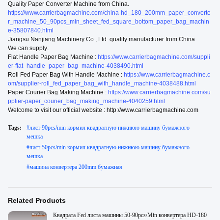
Quality Paper Converter Machine from China.
https://www.carrierbagmachine.com/china-hd_180_200mm_paper_converte
r_machine_50_90pcs_min_sheet_fed_square_bottom_paper_bag_machin
e-35807840.html
Jiangsu Nanjiang Machinery Co., Ltd. quality manufacturer from China.
We can supply:
Flat Handle Paper Bag Machine :
https://www.carrierbagmachine.com/suppli
er-flat_handle_paper_bag_machine-4038490.html
Roll Fed Paper Bag With Handle Machine :
https://www.carrierbagmachine.c
om/supplier-roll_fed_paper_bag_with_handle_machine-4038488.html
Paper Courier Bag Making Machine :
https://www.carrierbagmachine.com/su
pplier-paper_courier_bag_making_machine-4040259.html
Welcome to visit our official website : http://www.carrierbagmachine.com
Tags:
#
лист 90pcs/min кормил квадратную нижнюю машину бумажного
мешка
#
лист 50pcs/min кормил квадратную нижнюю машину бумажного
мешка
#
машина конвертера 200mm бумажная
Related Products
Квадрата Fed листа машины 50-90pcs/Min конвертера HD-180