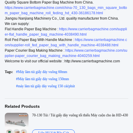
Quality Square Bottom Paper Bag Machine from China.
https://www.carrierbagmachine.com/china-70_130_bags_min_square_botto
m_paper_bag_machine_roll_feding_hd_430-36186178.html
Jiangsu Nanjiang Machinery Co., Ltd. quality manufacturer from China.
We can supply:
Flat Handle Paper Bag Machine :
https://www.carrierbagmachine.com/suppli
er-flat_handle_paper_bag_machine-4038490.html
Roll Fed Paper Bag With Handle Machine :
https://www.carrierbagmachine.c
om/supplier-roll_fed_paper_bag_with_handle_machine-4038488.html
Paper Courier Bag Making Machine :
https://www.carrierbagmachine.com/su
pplier-paper_courier_bag_making_machine-4040259.html
Welcome to visit our official website : http://www.carrierbagmachine.com
Tags:
#
Máy làm túi giấy đáy vuông 60mm
#
Máy làm túi giấy đáy vuông 150mm
#
máy làm túi giấy đáy vuông 150 cái/phút
Related Products
70-130 Túi / Túi giấy đáy vuông tối thiểu Máy cuộn cho ăn HD-430