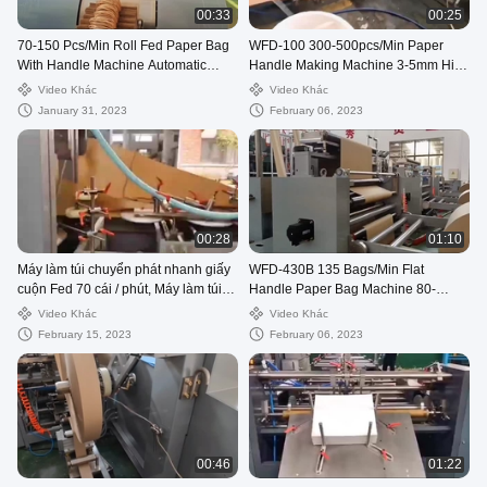
00:33
00:25
70-150 Pcs/Min Roll Fed Paper Bag
WFD-100 300-500pcs/Min Paper
With Handle Machine Automatic
Handle Making Machine 3-5mm High
WFD-330
Speed
Video Khác
Video Khác
January 31, 2023
February 06, 2023
00:28
01:10
Máy làm túi chuyển phát nhanh giấy
WFD-430B 135 Bags/Min Flat
cuộn Fed 70 cái / phút, Máy làm túi
Handle Paper Bag Machine 80-
gửi thư 80-250mm
200mm Roll Fed Square Bottom
Video Khác
Video Khác
February 15, 2023
February 06, 2023
00:46
01:22