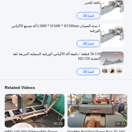
نافثة للحبر
ﺎﺘﺼﻟ ﺍﻶﻧ
1 سنة الضمان L3000 * W1000 * H1500mm آلة تصنيع الأكياس
الورقية
ﺎﺘﺼﻟ ﺍﻶﻧ
50-110 قطعة / دقيقة آلة الأكياس الورقية السفلية المربعة لفة
التغذية HD-550
ﺎﺘﺼﻟ ﺍﻶﻧ
Related Videos
00:25
00:33