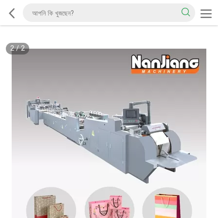
2
/
2