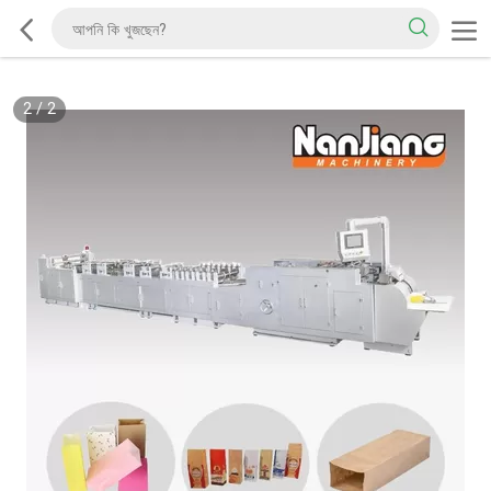
2
/
2