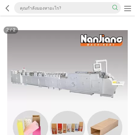
2
/
2