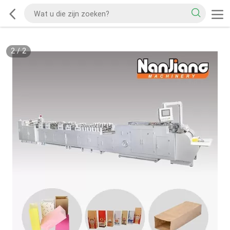
2
/
2