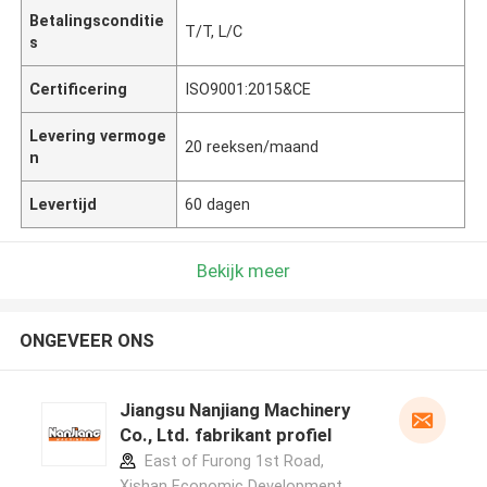
Betalingsconditie
T/T, L/C
s
Certificering
ISO9001:2015&CE
Levering vermoge
20 reeksen/maand
n
Levertijd
60 dagen
Bekijk meer
ONGEVEER ONS
Jiangsu Nanjiang Machinery
Co., Ltd. fabrikant profiel
East of Furong 1st Road,
Xishan Economic Development