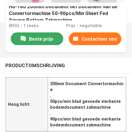
Hd-180 200mm Document het Document van de
Convertormachine 50-90pcs/Min Sheet Fed
Square Bottom Zakmachine
MOQ：1 reeks
Prijs：negotiable
Beste prijs
Contacteer ons
PRODUCTOMSCHRIJVING
200mm Document Convertormachin
e
,
50pcs/min blad gevoede vierkante
Hoog licht:
bodemdocument zakmachine
,
90pcs/min blad gevoede vierkante
bodemdocument zakmachine