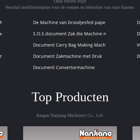
Onze belofte blijft
Verschaf mobiliteitsopties voor de wensen en behoeften van onze klanten.
hine
De Machine van broodjesfed paper bag with hand
D
achine
S.O.S.document Zak die Machine maken
D
Document Carry Bag Making Machine
V
maakt
Document Zakmachine met Druk
D
Document Convertormachine
Top Producten
Jiangsu Nanjiang Machinery Co., Ltd.