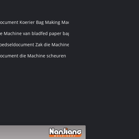
le
ocument Koerier Bag Making Machine
e Machine van bladfed paper bag with handle
oedseldocument Zak die Machine maken
ocument die Machine scheuren