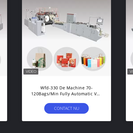
Wfd-330 De Machine 70-
120Bags/Min Fully Automatic Van
Broodjesfed Paper Bag With
Handle
CONTACT NU