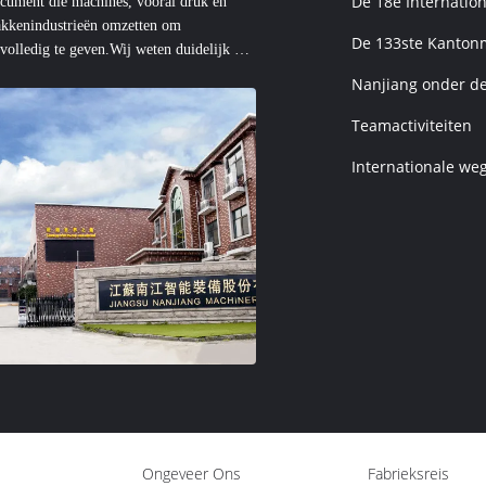
De 18e Internatio
ocument die machines, vooral druk en
akkenindustrieën omzetten om
De 133ste Kanton
olledig te geven.Wij weten duidelijk dat
e kwaliteitsproducten kunnen de breedste
Nanjiang onder d
Teamactiviteiten
Internationale we
Ongeveer Ons
Fabrieksreis