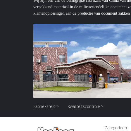
Wij zijn één van de belangrijke fabrikant van China van d
verpakkend materiaal in de milieuvriendelijke document z
klantenoplossingen aan de productie van document zakken v
de kwaliteit het leven van een bedrijf is. Slechts hoog - d
markt winnen. Vandaar,...
Fabrieksreis >
Kwaliteitscontrole >
Categorieën