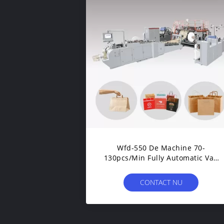
Wfd-550 De Machine 70-
130pcs/Min Fully Automatic Van
Broodjesfed Paper Bag With
Handle
CONTACT NU