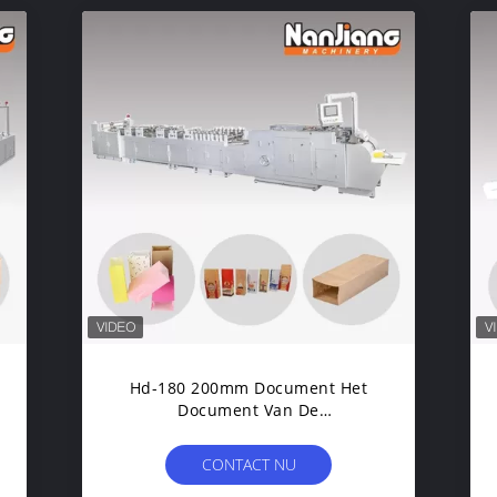
Hd-180 200mm Document Het
Document Van De
Convertormachine 50-90pcs/Min
Sheet Fed Square Bottom
CONTACT NU
Zakmachine