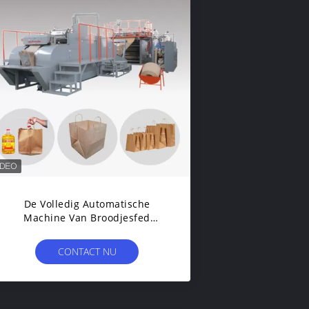
De Volledig Automatische
Machine Van Broodjesfed
Automatic Paper Bag Making Met
Verdraaide Handvatten 50-
CONTACT NU
110Bags/Min