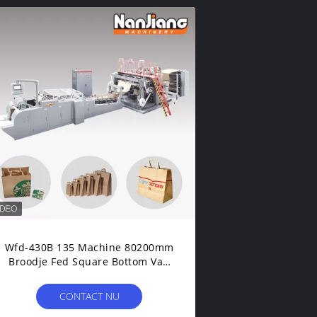
Wfd-430B 135 Machine 80200mm
Broodje Fed Square Bottom Van
Zakkenmin Flat Handle Paper
Bag
CONTACT NU