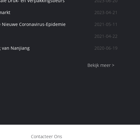
nale Druk- en Verpakkingsbeurs
2023-06-20
markt
2023-04-21
e Nieuwe Coronavirus-Epidemie
2021-05-11
2021-04-22
g van Nanjiang
2020-06-19
Bekijk meer >
Contacteer Ons