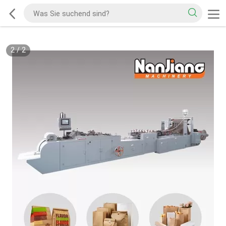
2
/
2