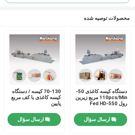
محصولات توصیه شده
دستگاه کیسه کاغذی 50-
70-130 کیسه / دستگاه
صفحه اصلی
110pcs/Min مربع زیرین
کیسه کاغذی با کف مربع
رول Fed HD-550
پایین
محصولات
ارسال سؤال
ارسال سؤال
فیلم های