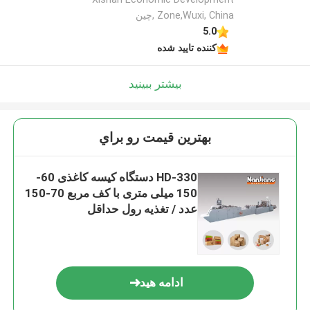
Zone,Wuxi, China ,چین
5.0
کننده تایید شده
بیشتر ببینید
بهترين قيمت رو براي
HD-330 دستگاه کیسه کاغذی 60-
150 میلی متری با کف مربع 70-150
عدد / تغذیه رول حداقل
ادامه هید