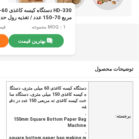
مربع 70-150 عدد / تغذیه رول حداقل
MOQ：1 مجموعه
قیمت：e
بهترین قیمت
توضیحات محصول
دستگاه کیسه کاغذی 60 میلی متری، دستگا
ه کیسه کاغذی 150 میلی متری، دستگاه سا
خت کیسه کاغذی ته مربعی 150 عدد در دقی
قه
,
برجسته:
150mm Square Bottom Paper Bag
Machine
,
square bottom paper bag making m