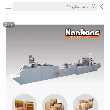
2
/
2