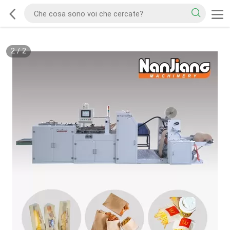
2
/
2