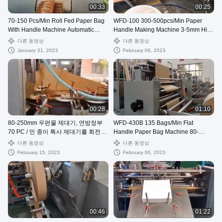
00:33
00:25
70-150 Pcs/Min Roll Fed Paper Bag
WFD-100 300-500pcs/Min Paper
With Handle Machine Automatic
Handle Making Machine 3-5mm High
WFD-330
Speed
다른 동영상
다른 동영상
January 31, 2023
February 06, 2023
00:28
01:10
80-250mm 우편물 제대기, 연방정부
WFD-430B 135 Bags/Min Flat
70 PC / 민 종이 특사 제대기를 회전시
Handle Paper Bag Machine 80-
킵니다
200mm Roll Fed Square Bottom
다른 동영상
다른 동영상
February 15, 2023
February 06, 2023
00:46
01:22