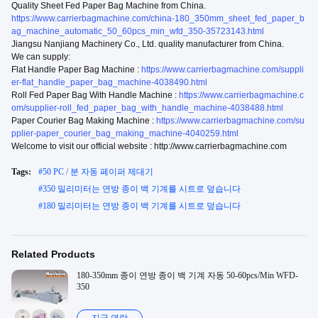
Quality Sheet Fed Paper Bag Machine from China.
https://www.carrierbagmachine.com/china-180_350mm_sheet_fed_paper_b
ag_machine_automatic_50_60pcs_min_wfd_350-35723143.html
Jiangsu Nanjiang Machinery Co., Ltd. quality manufacturer from China.
We can supply:
Flat Handle Paper Bag Machine :
https://www.carrierbagmachine.com/suppli
er-flat_handle_paper_bag_machine-4038490.html
Roll Fed Paper Bag With Handle Machine :
https://www.carrierbagmachine.c
om/supplier-roll_fed_paper_bag_with_handle_machine-4038488.html
Paper Courier Bag Making Machine :
https://www.carrierbagmachine.com/su
pplier-paper_courier_bag_making_machine-4040259.html
Welcome to visit our official website : http://www.carrierbagmachine.com
Tags:
#
50 PC / 분 자동 페이퍼 제대기
#
350 밀리미터는 연방 종이 백 기계를 시트로 덮습니다
#
180 밀리미터는 연방 종이 백 기계를 시트로 덮습니다
Related Products
180-350mm 종이 연방 종이 백 기계 자동 50-60pcs/Min WFD-
350