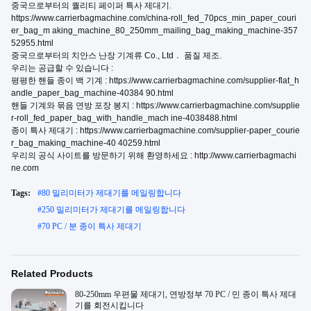
중국으로부터의 퀄리티 페이퍼 특사 제대기.
https://www.carrierbagmachine.com/china-roll_fed_70pcs_min_paper_couri
er_bag_m aking_machine_80_250mm_mailing_bag_making_machine-357
52955.html
중국으로부터의 치안스 난장 기계류 Co., Ltd． 품질 제조.
우리는 공급할 수 있습니다 :
평평한 핸들 종이 백 기계 : https://www.carrierbagmachine.com/supplier-flat_h
andle_paper_bag_machine-40384 90.html
핸들 기계와 묶음 연방 포장 봉지 : https://www.carrierbagmachine.com/supplie
r-roll_fed_paper_bag_with_handle_mach ine-4038488.html
종이 특사 제대기 : https://www.carrierbagmachine.com/supplier-paper_courie
r_bag_making_machine-40 40259.html
우리의 공식 사이트를 방문하기 위해 환영하세요 : http://www.carrierbagmachi
ne.com
Tags:
#
80 밀리미터가 제대기를 메일링합니다
#
250 밀리미터가 제대기를 메일링합니다
#
70 PC / 분 종이 특사 제대기
Related Products
80-250mm 우편물 제대기, 연방정부 70 PC / 민 종이 특사 제대
기를 회전시킵니다