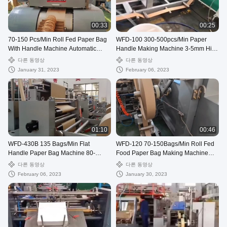
00:33
00:25
70-150 Pcs/Min Roll Fed Paper Bag
WFD-100 300-500pcs/Min Paper
With Handle Machine Automatic
Handle Making Machine 3-5mm High
WFD-330
Speed
다른 동영상
다른 동영상
January 31, 2023
February 06, 2023
01:10
00:46
WFD-430B 135 Bags/Min Flat
WFD-120 70-150Bags/Min Roll Fed
Handle Paper Bag Machine 80-
Food Paper Bag Making Machine
200mm Roll Fed Square Bottom
Twisted Handle Fully Automatic
다른 동영상
다른 동영상
February 06, 2023
January 30, 2023