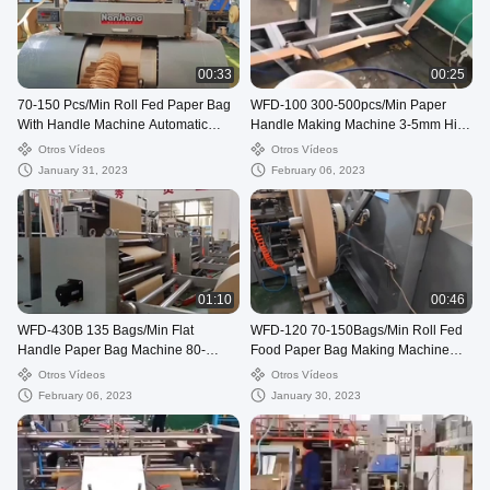
00:33
00:25
70-150 Pcs/Min Roll Fed Paper Bag
WFD-100 300-500pcs/Min Paper
With Handle Machine Automatic
Handle Making Machine 3-5mm High
WFD-330
Speed
Otros Vídeos
Otros Vídeos
January 31, 2023
February 06, 2023
01:10
00:46
WFD-430B 135 Bags/Min Flat
WFD-120 70-150Bags/Min Roll Fed
Handle Paper Bag Machine 80-
Food Paper Bag Making Machine
200mm Roll Fed Square Bottom
Twisted Handle Fully Automatic
Otros Vídeos
Otros Vídeos
February 06, 2023
January 30, 2023