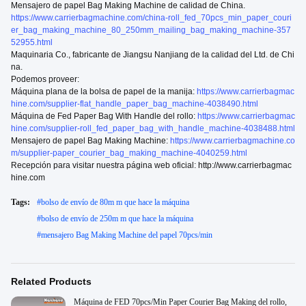
Mensajero de papel Bag Making Machine de calidad de China.
https://www.carrierbagmachine.com/china-roll_fed_70pcs_min_paper_couri
er_bag_making_machine_80_250mm_mailing_bag_making_machine-357
52955.html
Maquinaria Co., fabricante de Jiangsu Nanjiang de la calidad del Ltd. de Chi
na.
Podemos proveer:
Máquina plana de la bolsa de papel de la manija:
https://www.carrierbagmac
hine.com/supplier-flat_handle_paper_bag_machine-4038490.html
Máquina de Fed Paper Bag With Handle del rollo:
https://www.carrierbagmac
hine.com/supplier-roll_fed_paper_bag_with_handle_machine-4038488.html
Mensajero de papel Bag Making Machine:
https://www.carrierbagmachine.co
m/supplier-paper_courier_bag_making_machine-4040259.html
Recepción para visitar nuestra página web oficial: http://www.carrierbagmac
hine.com
Tags:
#
bolso de envío de 80m m que hace la máquina
#
bolso de envío de 250m m que hace la máquina
#
mensajero Bag Making Machine del papel 70pcs/min
Related Products
Máquina de FED 70pcs/Min Paper Courier Bag Making del rollo,