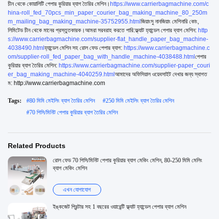
চীন থেকে কোয়ালিটি পেপার কুরিয়ার ব্যাগ তৈরির মেশিন।
https://www.carrierbagmachine.com/c
hina-roll_fed_70pcs_min_paper_courier_bag_making_machine_80_250m
m_mailing_bag_making_machine-35752955.html
জিয়াংসু নানজিয়াং মেশিনারি কোং,
লিমিটেড চীন থেকে মানের প্রস্তুতকারক।আমরা সরবরাহ করতে পারি:ফ্ল্যাট হ্যান্ডেল পেপার ব্যাগ মেশিন:
http
s://www.carrierbagmachine.com/supplier-flat_handle_paper_bag_machine-
4038490.html
হ্যান্ডেল মেশিন সহ রোল ফেড পেপার ব্যাগ:
https://www.carrierbagmachine.c
om/supplier-roll_fed_paper_bag_with_handle_machine-4038488.html
পেপার
কুরিয়ার ব্যাগ তৈরির মেশিন:
https://www.carrierbagmachine.com/supplier-paper_couri
er_bag_making_machine-4040259.html
আমাদের অফিসিয়াল ওয়েবসাইট দেখার জন্য স্বাগত
ম: http://www.carrierbagmachine.com
Tags:
#
80 মিমি মেইলিং ব্যাগ তৈরির মেশিন
#
250 মিমি মেইলিং ব্যাগ তৈরির মেশিন
#
70 পিসি/মিনিট পেপার কুরিয়ার ব্যাগ তৈরির মেশিন
Related Products
রোল ফেড 70 পিসি/মিনিট পেপার কুরিয়ার ব্যাগ মেকিং মেশিন, 80-250 মিমি মেলিং
ব্যাগ মেকিং মেশিন
এখন যোগাযোগ
ইঙ্কজেট প্রিন্টার সহ 1 বছরের ওয়ারেন্টি ফ্ল্যাট হ্যান্ডেল পেপার ব্যাগ মেশিন