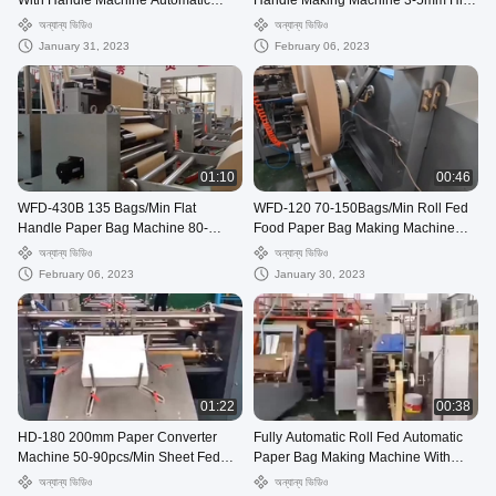
With Handle Machine Automatic
Handle Making Machine 3-5mm High
WFD-330
Speed
অন্যান্য ভিডিও
অন্যান্য ভিডিও
January 31, 2023
February 06, 2023
01:10
00:46
WFD-430B 135 Bags/Min Flat
WFD-120 70-150Bags/Min Roll Fed
Handle Paper Bag Machine 80-
Food Paper Bag Making Machine
200mm Roll Fed Square Bottom
Twisted Handle Fully Automatic
অন্যান্য ভিডিও
অন্যান্য ভিডিও
February 06, 2023
January 30, 2023
01:22
00:38
HD-180 200mm Paper Converter
Fully Automatic Roll Fed Automatic
Machine 50-90pcs/Min Sheet Fed
Paper Bag Making Machine With
Square Bottom Paper Bag Machine
Twisted Handles 50-110Bags/Min
অন্যান্য ভিডিও
অন্যান্য ভিডিও