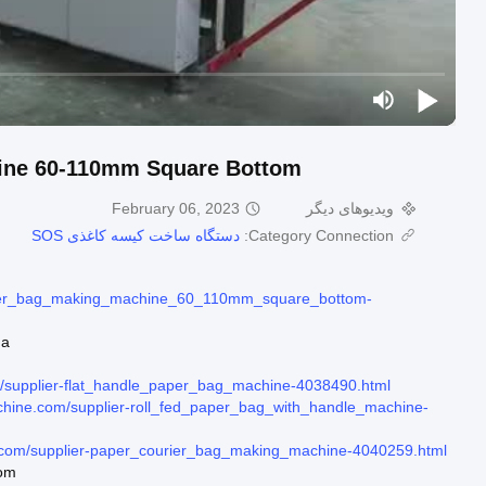
ine 60-110mm Square Bottom
ویدیوهای دیگر
February 06, 2023
Category Connection:
دستگاه ساخت کیسه کاغذی SOS
paper_bag_making_machine_60_110mm_square_bottom-
a.
m/supplier-flat_handle_paper_bag_machine-4038490.html
chine.com/supplier-roll_fed_paper_bag_with_handle_machine-
e.com/supplier-paper_courier_bag_making_machine-4040259.html
com