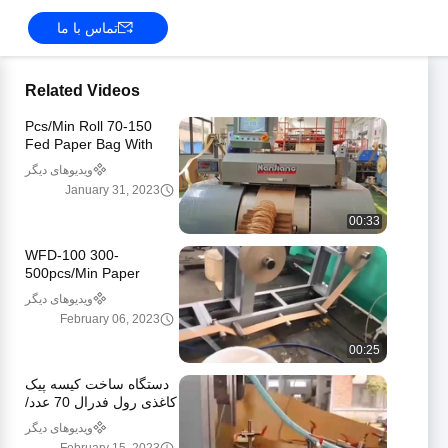
تماس با ما
Related Videos
70-150 Pcs/Min Roll
Fed Paper Bag With
Handle Machine
ویدیوهای دیگر
Automatic WFD-330
January 31, 2023
00:33
WFD-100 300-
500pcs/Min Paper
Handle Making Machine
ویدیوهای دیگر
3-5mm High Speed
February 06, 2023
00:25
دستگاه ساخت کیسه پیک
کاغذی رول فدرال 70 عدد/
دقیقه، دستگاه ساخت
ویدیوهای دیگر
کیسه پستی 80-250 میلی