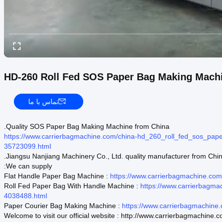
HD-260 Roll Fed SOS Paper Bag Making Mach
تماس با ما
Quality SOS Paper Bag Making Machine from China.
https://www.carrierbagmachine.com/china-hd_260_roll_fed_sos_
35723099.html
Jiangsu Nanjiang Machinery Co., Ltd. quality manufacturer from Chin
We can supply:
Flat Handle Paper Bag Machine :
https://www.carrierbagmachine.co
Roll Fed Paper Bag With Handle Machine :
https://www.carrierbagma
4038488.html
Paper Courier Bag Making Machine :
https://www.carrierbagmachin
Welcome to visit our official website : http://www.carrierbagmachine.