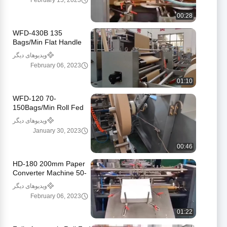
February 15, 2023
متر
00:28
WFD-430B 135
Bags/Min Flat Handle
Paper Bag Machine 80-
ویدیوهای دیگر
200mm Roll Fed
February 06, 2023
Square Bottom
01:10
WFD-120 70-
150Bags/Min Roll Fed
Food Paper Bag Making
ویدیوهای دیگر
Machine Twisted
January 30, 2023
Handle Fully Automatic
00:46
HD-180 200mm Paper
Converter Machine 50-
90pcs/Min Sheet Fed
ویدیوهای دیگر
Square Bottom Paper
February 06, 2023
Bag Machine
01:22