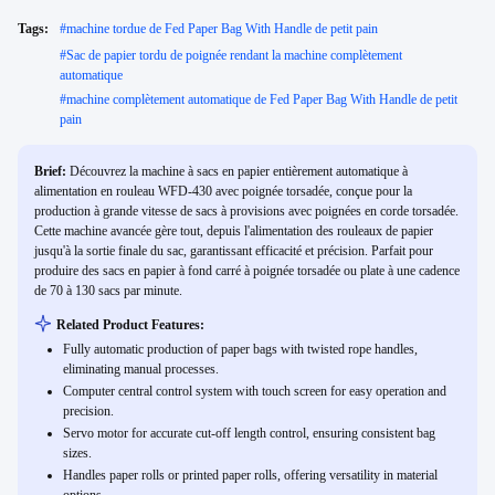
Tags:
#
machine tordue de Fed Paper Bag With Handle de petit pain
#
Sac de papier tordu de poignée rendant la machine complètement
automatique
#
machine complètement automatique de Fed Paper Bag With Handle de petit
pain
Brief:
Découvrez la machine à sacs en papier entièrement automatique à
alimentation en rouleau WFD-430 avec poignée torsadée, conçue pour la
production à grande vitesse de sacs à provisions avec poignées en corde torsadée.
Cette machine avancée gère tout, depuis l'alimentation des rouleaux de papier
jusqu'à la sortie finale du sac, garantissant efficacité et précision. Parfait pour
produire des sacs en papier à fond carré à poignée torsadée ou plate à une cadence
de 70 à 130 sacs par minute.
Related Product Features:
Fully automatic production of paper bags with twisted rope handles,
eliminating manual processes.
Computer central control system with touch screen for easy operation and
precision.
Servo motor for accurate cut-off length control, ensuring consistent bag
sizes.
Handles paper rolls or printed paper rolls, offering versatility in material