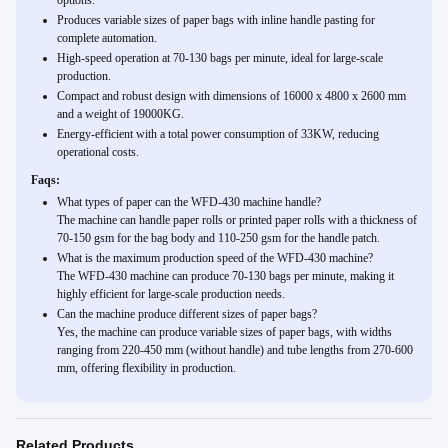
options.
Produces variable sizes of paper bags with inline handle pasting for
complete automation.
High-speed operation at 70-130 bags per minute, ideal for large-scale
production.
Compact and robust design with dimensions of 16000 x 4800 x 2600 mm
and a weight of 19000KG.
Energy-efficient with a total power consumption of 33KW, reducing
operational costs.
Faqs:
What types of paper can the WFD-430 machine handle?
The machine can handle paper rolls or printed paper rolls with a thickness of
70-150 gsm for the bag body and 110-250 gsm for the handle patch.
What is the maximum production speed of the WFD-430 machine?
The WFD-430 machine can produce 70-130 bags per minute, making it
highly efficient for large-scale production needs.
Can the machine produce different sizes of paper bags?
Yes, the machine can produce variable sizes of paper bags, with widths
ranging from 220-450 mm (without handle) and tube lengths from 270-600
mm, offering flexibility in production.
Related Products