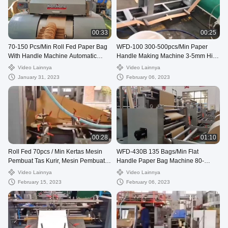
00:33
00:25
70-150 Pcs/Min Roll Fed Paper Bag
WFD-100 300-500pcs/Min Paper
With Handle Machine Automatic
Handle Making Machine 3-5mm High
WFD-330
Speed
Video Lainnya
Video Lainnya
January 31, 2023
February 06, 2023
00:28
01:10
Roll Fed 70pcs / Min Kertas Mesin
WFD-430B 135 Bags/Min Flat
Pembuat Tas Kurir, Mesin Pembuat
Handle Paper Bag Machine 80-
Tas Surat 80-250mm
200mm Roll Fed Square Bottom
Video Lainnya
Video Lainnya
February 15, 2023
February 06, 2023