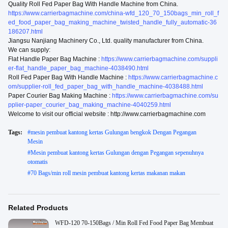
Quality Roll Fed Paper Bag With Handle Machine from China.
https://www.carrierbagmachine.com/china-wfd_120_70_150bags_min_roll_f
ed_food_paper_bag_making_machine_twisted_handle_fully_automatic-36
186207.html
Jiangsu Nanjiang Machinery Co., Ltd. quality manufacturer from China.
We can supply:
Flat Handle Paper Bag Machine :
https://www.carrierbagmachine.com/suppli
er-flat_handle_paper_bag_machine-4038490.html
Roll Fed Paper Bag With Handle Machine :
https://www.carrierbagmachine.c
om/supplier-roll_fed_paper_bag_with_handle_machine-4038488.html
Paper Courier Bag Making Machine :
https://www.carrierbagmachine.com/su
pplier-paper_courier_bag_making_machine-4040259.html
Welcome to visit our official website : http://www.carrierbagmachine.com
Tags:
#
mesin pembuat kantong kertas Gulungan bengkok Dengan Pegangan
Mesin
#
Mesin pembuat kantong kertas Gulungan dengan Pegangan sepenuhnya
otomatis
#
70 Bags/min roll mesin pembuat kantong kertas makanan makan
Related Products
WFD-120 70-150Bags / Min Roll Fed Food Paper Bag Membuat