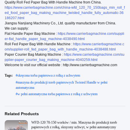
Quality Roll Fed Paper Bag With Handle Machine from China.
https://www.carrierbagmachine.com/china-wfd_120_70_150bags_min_roll_f
ed_food_paper_bag_making_machine_twisted_handle_fully_automatic-36
186207.html
Jiangsu Nanjiang Machinery Co., Ltd. quality manufacturer from China.
We can supply:
Flat Handle Paper Bag Machine :
https://www.carrierbagmachine.com/suppli
er-flat_handle_paper_bag_machine-4038490.html
Roll Fed Paper Bag With Handle Machine :
https://www.carrierbagmachine.c
om/supplier-roll_fed_paper_bag_with_handle_machine-4038488.html
Paper Courier Bag Making Machine :
https://www.carrierbagmachine.com/su
pplier-paper_courier_bag_making_machine-4040259.html
Welcome to visit our official website : http://www.carrierbagmachine.com
Tags:
#
skręcona torba papierowa z rolką z uchwytem
#
​​maszyna do produkcji toreb papierowych Twisted Handle w pełni
automatyczna
#
w pełni automatyczna torba papierowa z rolką z uchwytem
Related Products
WFD-120 70-150 worków / min. Maszyna do produkcji toreb
papierowych z rolką, skręcony uchwyt, w pełni automatyczny