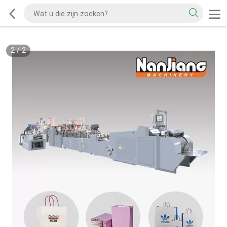
2
/
2