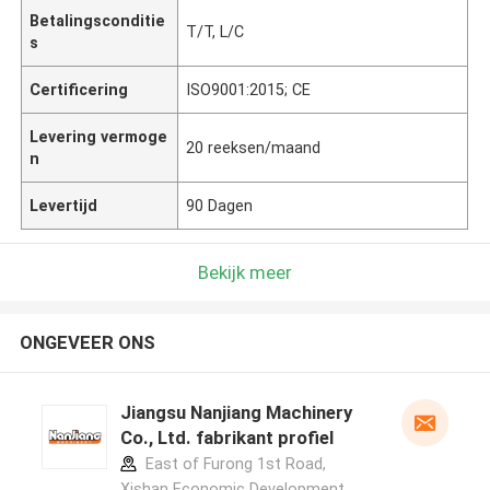
Betalingsconditie
T/T, L/C
s
Certificering
ISO9001:2015; CE
Levering vermoge
20 reeksen/maand
n
Levertijd
90 Dagen
Bekijk meer
ONGEVEER ONS
Jiangsu Nanjiang Machinery
Co., Ltd. fabrikant profiel
East of Furong 1st Road,
Xishan Economic Development